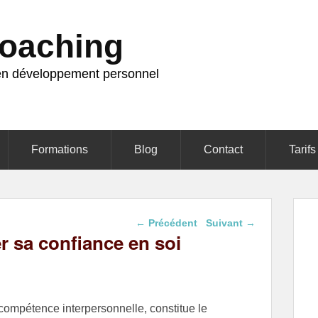
oaching
en développement personnel
Formations
Blog
Contact
Tarifs
Navigation dans les
←
Précédent
Suivant
→
articles
r sa confiance en soi
compétence interpersonnelle, constitue le