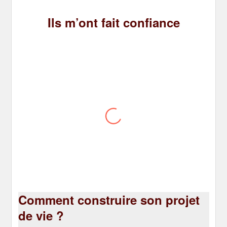
Ils m’ont fait confiance
Olivier V.
J’ai fais appel à Christophe pour retrouver
une direction et mes priorités dans mon
orientation professionnelle, il a été d’une
aide inestimable. Je recommande
fortement après 1mois et demi de
coaching, le résultat est à la hauteur de
mes attentes, merci Christophe
Comment construire son projet
de vie ?