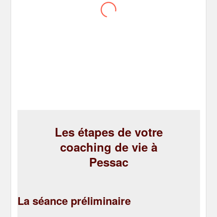
une direction et mes priorités dans mon
orientation professionnelle, il a été d’une
aide inestimable. Je recommande
fortement après 1mois et demi de
coaching, le résultat est à la hauteur de
mes attentes, merci Christophe
Les étapes de votre
coaching de vie à
Pessac
La séance préliminaire